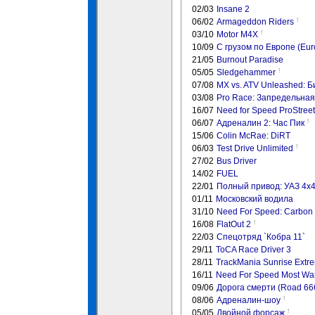
02/03
Insane 2
!
06/02
Armageddon Riders
!
03/10
Motor M4X
10/09
С грузом по Европе (Euro
21/05
Burnout Paradise
!
05/05
Sledgehammer
07/08
MX vs. ATV Unleashed: 
03/08
Pro Race: Запредельная
16/07
Need for Speed ProStreet
!
06/07
Адреналин 2: Час Пик
15/06
Colin McRae: DiRT
!
06/03
Test Drive Unlimited
27/02
Bus Driver
14/02
FUEL
22/01
Полный привод: УАЗ 4x
01/11
Московский водила
31/10
Need For Speed: Carbon
!
16/08
FlatOut 2
22/03
Спецотряд `Кобра 11`
29/11
ToCA Race Driver 3
28/11
TrackMania Sunrise Extr
16/11
Need For Speed Most Wa
09/06
Дорога смерти (Road 66
!
08/06
Адреналин-шоу
!
05/05
Двойной форсаж