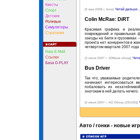
Квесты
Читай дальше..
[5 мая 2008 г. ferra]
Спорт
Детские
Colin McRae: DiRT
Ролевые
Симуляторы
Красивая графика и реали
Стратегии
повреждений и правильная ф
заезды на багги и грузовиках 
проекта нет конкурентов в жа
четвертом квартале 2007 года
Наш E-Mail
Ссылки
Чита
[3 июля 2007 г. 3DNews обзор]
База G-PLAY
Bus Driver
Так что, уважаемые родители
начинают интересоваться м
побаловать их незатейливо
знатокам в ней делать нечего.
[4 июня 2007 г. AG Обзор (25/100)]
Авто / гонки - новые иг