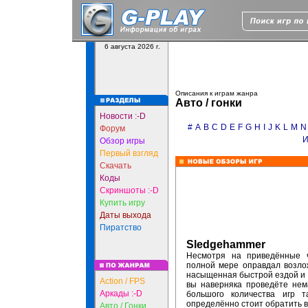
6 августа 2026 г.
Описания к играм жанра
Авто / гонки
Новости :-D
#
A
B
C
D
E
F
G
H
I
J
K
L
M
N
Форум
Обзор игры
Первый взгляд
Скачать
Коды
Скриншоты :-D
Купить игру
Даты выхода
Пиратство
Sledgehammer
Несмотря на приведённые 
полной мере оправдал возло
насыщенная быстрой ездой и у
Action / FPS
вы наверняка проведёте нем
Аркады :-D
большого количества игр 
определённо стоит обратить 
Авто / Гонки