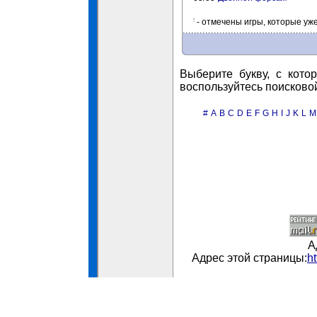
!
- отмечены игры, которые уж
Выберите букву, с кото
воспользуйтесь поисково
#
A
B
C
D
E
F
G
H
I
J
K
L
M
А
Адрес этой страницы:
h